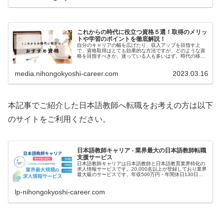
これからの時代に役立つ資格５選！取得のメリッ
トや学習のポイントを徹底解説！
自分のキャリアの幅を広げたり、収入アップを目指す上
で、資格取得はとても効果的な方法ですが、どのような資
格を目指すべきか、迷っている人も多いはず。時代の移り
変わりが激しく、資格の需要の変化も激しい昨今では、い
ったいどのような資格が今...
media.nihongokyoshi-career.com
2023.03.16
本記事でご紹介した日本語教師へ転職をお考えの方は以下
のサイトをご利用ください。
日本語教師キャリア - 業界最大の日本語教師転職
支援サービス
日本語教師キャリアは日本語教師と日本語教育業界特化の
求人情報サービスです。20,000名以上が登録しており業界
最大級のサービスです。年収500万円・年間休日130日な
ど高条件の非公開求人の案内が届きます。
lp-nihongokyoshi-career.com