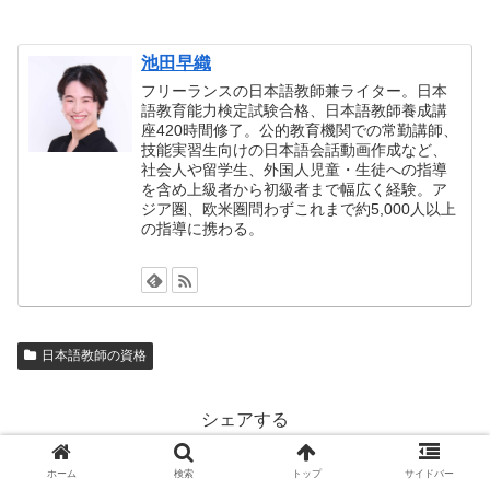
池田早織
フリーランスの日本語教師兼ライター。日本
語教育能力検定試験合格、日本語教師養成講
座420時間修了。公的教育機関での常勤講師、
技能実習生向けの日本語会話動画作成など、
社会人や留学生、外国人児童・生徒への指導
を含め上級者から初級者まで幅広く経験。ア
ジア圏、欧米圏問わずこれまで約5,000人以上
の指導に携わる。
日本語教師の資格
シェアする
Twitter
Facebook
はてブ
ホーム
検索
トップ
サイドバー