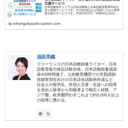
支援サービス
日本語教師キャリアは日本語教師と日本語教育業界特化の
求人情報サービスです。20,000名以上が登録しており業界
最大級のサービスです。年収500万円・年間休日130日な
ど高条件の非公開求人の案内が届きます。
lp-nihongokyoshi-career.com
池田早織
フリーランスの日本語教師兼ライター。日本
語教育能力検定試験合格、日本語教師養成講
座420時間修了。公的教育機関での常勤講師、
技能実習生向けの日本語会話動画作成など、
社会人や留学生、外国人児童・生徒への指導
を含め上級者から初級者まで幅広く経験。ア
ジア圏、欧米圏問わずこれまで約5,000人以上
の指導に携わる。