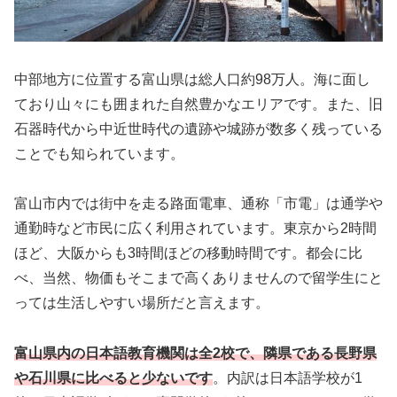
中部地方に位置する富山県は総人口約98万人。海に面し
ており山々にも囲まれた自然豊かなエリアです。また、旧
石器時代から中近世時代の遺跡や城跡が数多く残っている
ことでも知られています。
富山市内では街中を走る路面電車、通称「市電」は通学や
通勤時など市民に広く利用されています。東京から2時間
ほど、大阪からも3時間ほどの移動時間です。都会に比
べ、当然、物価もそこまで高くありませんので留学生にと
っては生活しやすい場所だと言えます。
富山県内の日本語教育機関は全2校で
、
隣県である
長野県
や石川県に比べると少ないです
。内訳は日本語学校が1