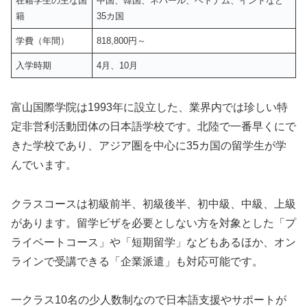
在籍学生の主な国
中国、韓国、ネパール、ベトナム、インドなど
籍
35カ国
学費（年間）
818,800円～
入学時期
4月、10月
富山国際学院は1993年に設立した、業界内では珍しい特
定非営利活動団体の日本語学校です。北陸で一番早くにで
きた学校であり、アジア圏を中心に35カ国の留学生が学
んでいます。
クラスコースは初級前半、初級後半、初中級、中級、上級
があります。留学ビザを必要としない方を対象とした「プ
ライベートコース」や「短期留学」などもあるほか、オン
ラインで受講できる「企業派遣」も対応可能です。
一クラス10名の少人数制なので日本語支援やサポートが