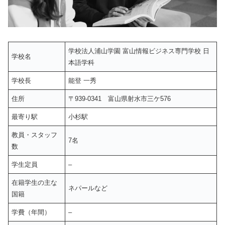
学校法人浦山学園 富山情報ビジネス専門学校 日
学校名
本語学科
学校長
能登 一秀
住所
〒939-0341 富山県射水市三ケ576
最寄り駅
小杉駅
教員・スタッフ
7名
数
学生定員
–
在籍学生の主な
ネパールなど
国籍
学費（年間）
–