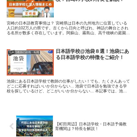
宮崎の日本語教育事情は？ 宮崎県は日本の九州地方に位置している
人口約102万人の県です。古くから日向と呼ばれ、神話の舞台とされ
る名所が数多く存在しています。阿蘇山、霧島山、高千穂峡の庭園、
青島の砂浜など風光明媚な観光スポット...
日本語学校@池袋８選！池袋にあ
日本語教師の就職・転職
る日本語学校の特徴をご紹介！
池袋にある日本語学校で教師の仕事がしたい！でも、たくさんあって
どこに応募すればいいか分からない... 池袋で日本語を勉強できる学
校を探しているけど、どこがいいか分からない... 本記事では、池袋
で日本語学校を探している...
【町田周辺】日本語学校・日本語予備教
育機関は？特長を解説！