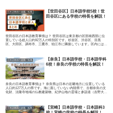
【世田谷区】日本語学校5校！世
日本語教師の就職・転職
田谷区にある学校の特長を解説！
世田谷区の日本語教育事情は？ 世田谷区は東京都の区部南西部に位
置している総人口約92万人の特別区です。杉並区、渋谷区、目黒
区、大田区、調布市、三鷹市、狛江市に隣接しています。区内には小
田急小田原線、京王線、京王井の頭線、東急...
【奈良】日本語学校・日本語学科
日本語教師の就職・転職
6校！奈良の学校の特長を解説！
奈良の日本語教育事情は？ 奈良県は日本の近畿地方に位置している
人口約127万人の県です。海に面していない内陸県で、古都奈良の文
化財、法隆寺地域の仏教建築物、紀伊山地の霊場と参詣道（吉野大
峯）などの世界遺産があることでも知られ...
【宮崎】日本語学校・日本語科3
日本語教師の就職・転職
校！宮崎の学校の特長を解説！