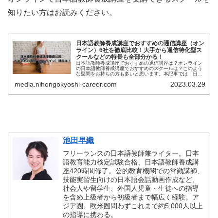
知りたい方はお読みください。
日本語教師養成講座でおすすめの通信講座（オン
ライン）6社を徹底比較！大手から通信特化型ス
クールなどの特長も全部分かる！
日本語教師養成講座でおすすめの通信講座は？オンライン
の日本語教師養成講座でおすすめのスクールは？このよう
な疑問をお持ちの方も多いと思います。本記事では「日本
語教師養成講座でおすすめの通信講座（オンライン）」...
media.nihongokyoshi-career.com
2023.03.29
池田早織
フリーランスの日本語教師兼ライター。日本
語教育能力検定試験合格、日本語教師養成講
座420時間修了。公的教育機関での常勤講師、
技能実習生向けの日本語会話動画作成など、
社会人や留学生、外国人児童・生徒への指導
を含め上級者から初級者まで幅広く経験。ア
ジア圏、欧米圏問わずこれまで約5,000人以上
の指導に携わる。