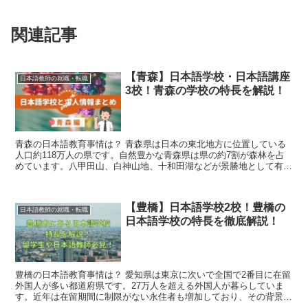
関連記事
【青森】日本語学校・日本語講座
日本語教師の就職・転職
3校！青森の学校の特長を解説！
青森の日本語教育事情は？ 青森県は日本の東北地方に位置している
人口約118万人の県です。自然豊かな青森県は県の約7割が森林を占
めています。八甲田山、白神山地、十和田湖などが景勝地として有名
です。 青森県は令和5年から令...
【豊橋】日本語学校2校！豊橋の
日本語教師の就職・転職
日本語学校の特長を徹底解説！
豊橋の日本語教育事情は？ 愛知県は東京に次いで全国で2番目に在留
外国人が多い都道府県です。27万人を超える外国人が暮らしていま
す。近年は在留期間に制限がない永住者も増加しており、その背景と
して、最低賃金額が比較的高いこと、外...