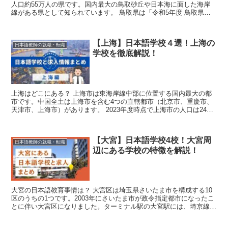
人口約55万人の県です。国内最大の鳥取砂丘や日本海に面した海岸
線がある県として知られています。 鳥取県は「令和5年度 鳥取県に
おける地域日本語教育体制整備事...
【上海】日本語学校４選！上海の
日本語教師の就職・転職
学校を徹底解説！
上海はどこにある？ 上海市は東海岸線中部に位置する国内最大の都
市です。中国全土は上海市を含む4つの直轄都市（北京市、重慶市、
天津市、上海市）があります。 2023年度時点で上海市の人口は2480
万人を超えています。また...
【大宮】日本語学校4校！大宮周
日本語教師の就職・転職
辺にある学校の特徴を解説！
大宮の日本語教育事情は？ 大宮区は埼玉県さいたま市を構成する10
区のうちの1つです。2003年にさいたま市が政令指定都市になったこ
とに伴い大宮区になりました。ターミナル駅の大宮駅には、埼京線、
川越線、成田エクスプレス、高崎線...