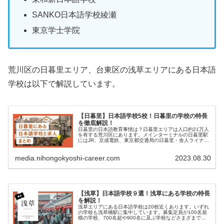
SANKO日本語学校綾瀬
東京学士学院
荒川区の日暮里エリア、台東区の浅草エリアにある日本語
学校は以下で解説しています。
【日暮里】日本語学校5校！日暮里の学校の特長
を徹底解説！
日暮里の日本語教育事情は？日暮里エリアは人口約21万人
を有する荒川区にあります。メインターミナルの日暮里駅
にはJR、京成電鉄、東京都交通局の日暮里・舎人ライナー
の3路線が乗り入れています。東京の下町を感じられる街
で、谷中銀...
media.nihongokyoshi-career.com
2023.08.30
【浅草】日本語学校９選！浅草にある学校の特長
を解説！
浅草エリアにある日本語学校は20校近くあります。いずれ
の学校も浅草橋駅に集中しています。募集定員が100名規
模の学校、700名超や900名に及ぶ学校などさまざまで
す。4月から1月まで一年を通して学生を受け入れている学