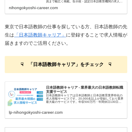
員まで幅広く掲載。告示校・認定日本語教育機関の求人を
全国から厳選して随時更新。
nihongokyoshi-career.com
東京で日本語教師の仕事を探している方、日本語教師の先
生は
「日本語教師キャリア」
に登録することで求人情報が
届きますのでご活用ください。
☟ 「日本語教師キャリア」をチェック ☟
日本語教師キャリア - 業界最大の日本語教師転職
支援サービス
日本語教師キャリアは日本語教師と日本語教育業界特化の
求人情報サービスです。20,000名以上が登録しており業界
最大級のサービスです。年収500万円・年間休日130日な
ど高条件の非公開求人の案内が届きます。
lp-nihongokyoshi-career.com