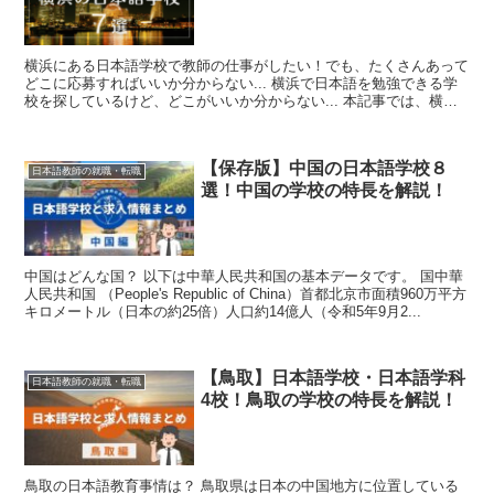
横浜にある日本語学校で教師の仕事がしたい！でも、たくさんあって
どこに応募すればいいか分からない... 横浜で日本語を勉強できる学
校を探しているけど、どこがいいか分からない... 本記事では、横浜
で日本語学校を探している...
【保存版】中国の日本語学校８
日本語教師の就職・転職
選！中国の学校の特長を解説！
中国はどんな国？ 以下は中華人民共和国の基本データです。 国中華
人民共和国 （People's Republic of China）首都北京市面積960万平方
キロメートル（日本の約25倍）人口約14億人（令和5年9月2...
【鳥取】日本語学校・日本語学科
日本語教師の就職・転職
4校！鳥取の学校の特長を解説！
鳥取の日本語教育事情は？ 鳥取県は日本の中国地方に位置している