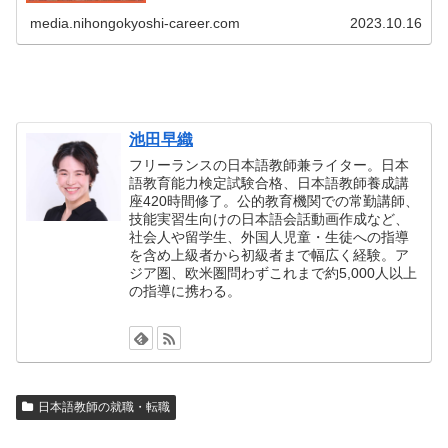
校が多くあります。在籍している留学生の国籍は中国、ベ
media.nihongokyoshi-career.com
2023.10.16
トナム、ネパール、インドネシアなどのアジア圏から、フ
ランス、イタリアなどのヨーロッパ圏、アメリカなど世界
65カ国から受け入れている学校もあります。世界各国から
学生が集まっているため、日本語学習を通じて国際交流の
機会を得たいと考えている学生や日本語教師にはぴったり
です。
池田早織
フリーランスの日本語教師兼ライター。日本
語教育能力検定試験合格、日本語教師養成講
座420時間修了。公的教育機関での常勤講師、
技能実習生向けの日本語会話動画作成など、
社会人や留学生、外国人児童・生徒への指導
を含め上級者から初級者まで幅広く経験。ア
ジア圏、欧米圏問わずこれまで約5,000人以上
の指導に携わる。
日本語教師の就職・転職