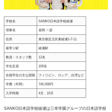
学校名
SANKO日本語学校綾瀬
理事長
昼間 一彦
住所
東京都足立区東綾瀬1-7-11
最寄り駅
綾瀬駅
教員・スタッフ数
12名
学生定員
100名
在籍学生の主な国籍
フィリピン、ロシア、台湾など
学費（年間）
745,000円
入学時期
4月、10月
SANKO日本語学校綾瀬は三幸学園グループの日本語学校