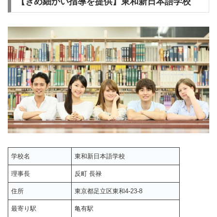
【きめ細かい指導を提供】東和新日本語学校
学校名
東和新日本語学校
理事長
反町 長禄
住所
東京都足立区東和4-23-8
最寄り駅
亀有駅