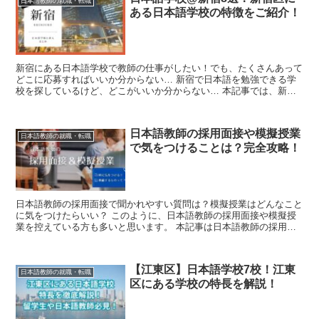
から受け入れている学校もあります。世界各国から学生が集まってい
日本語教師の就職・転職
ある日本語学校の特徴をご紹介！
るため、日本語学習を通じて国際交流の機会を得たいと考えている学
生や日本語教師にはぴったりです。
新宿にある日本語学校で教師の仕事がしたい！でも、たくさんあって
どこに応募すればいいか分からない… 新宿で日本語を勉強できる学
校を探しているけど、どこがいいか分からない… 本記事では、新宿
で日本語学校を探している日本語教...
日本語教師の採用面接や模擬授業
日本語教師の就職・転職
で気をつけることは？完全攻略！
日本語教師の採用面接で聞かれやすい質問は？模擬授業はどんなこと
に気をつけたらいい？ このように、日本語教師の採用面接や模擬授
業を控えている方も多いと思います。 本記事は日本語教師の採用面
接や模擬授業の準備をしたい方が対象で...
【江東区】日本語学校7校！江東
日本語教師の就職・転職
区にある学校の特長を解説！