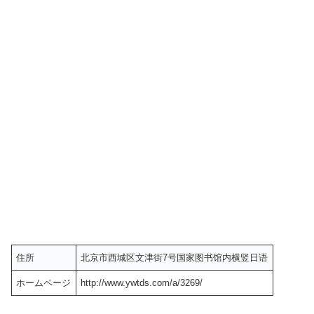
住所
北京市西城区文津街7号国家图书馆内横竖日语
ホームページ
http://www.ywtds.com/a/3269/