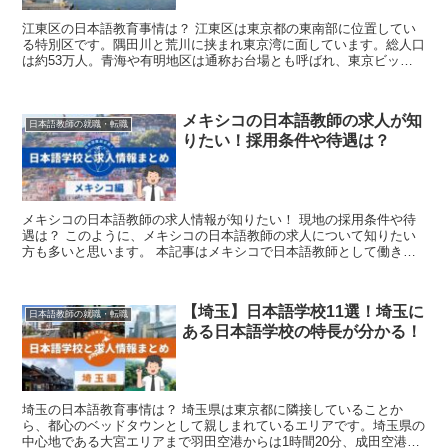
江東区の日本語教育事情は？ 江東区は東京都の東南部に位置してい
る特別区です。隅田川と荒川に挟まれ東京湾に面しています。総人口
は約53万人。青海や有明地区は通称お台場とも呼ばれ、東京ビッグ
サイトをはじめとした大型施設があり、東...
メキシコの日本語教師の求人が知
日本語教師の就職・転職
りたい！採用条件や待遇は？
メキシコの日本語教師の求人情報が知りたい！ 現地の採用条件や待
遇は？ このように、メキシコの日本語教師の求人について知りたい
方も多いと思います。 本記事はメキシコで日本語教師として働きた
いと考えている方が対象です。メ...
【埼玉】日本語学校11選！埼玉に
日本語教師の就職・転職
ある日本語学校の特長が分かる！
埼玉の日本語教育事情は？ 埼玉県は東京都に隣接していることか
ら、都心のベッドタウンとして親しまれているエリアです。埼玉県の
中心地である大宮エリアまで羽田空港からは1時間20分、成田空港か