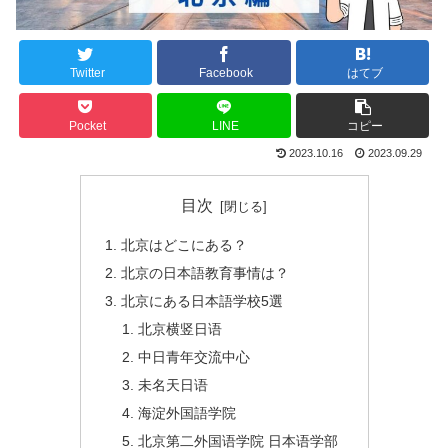
Twitter
Facebook
はてブ
Pocket
LINE
コピー
2023.10.16
2023.09.29
目次
北京はどこにある？
北京の日本語教育事情は？
北京にある日本語学校5選
北京横竖日语
中日青年交流中心
未名天日语
海淀外国語学院
北京第二外国语学院 日本语学部