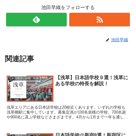
池田早織をフォローする
池田早織
関連記事
【浅草】日本語学校９選！浅草に
日本語教師の就職・転職
ある学校の特長を解説！
浅草エリアにある日本語学校は20校近くあります。いずれの学校も
浅草橋駅に集中しています。募集定員が100名規模の学校、700名超
や900名に及ぶ学校などさまざまです。4月から1月まで一年を通して
学生を受け入れている学校が多くあります。在籍している留学生の国
籍は中国、ベトナム、ネパール、インドネシアなどのアジア圏から、
フランス、イタリアなどのヨーロッパ圏、アメリカなど世界65カ国
日本語学校@新宿8選！新宿区に