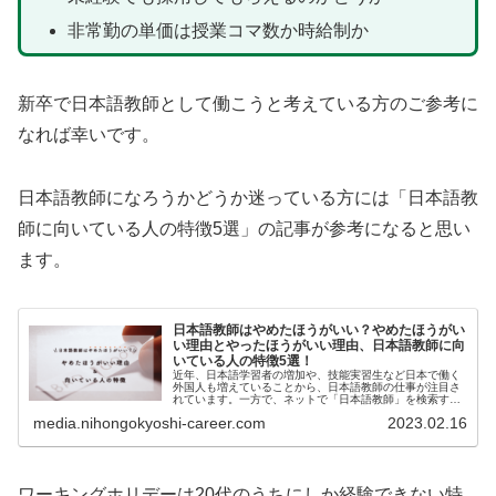
非常勤の単価は授業コマ数か時給制か
新卒で日本語教師として働こうと考えている方のご参考に
なれば幸いです。
日本語教師になろうかどうか迷っている方には「日本語教
師に向いている人の特徴5選」の記事が参考になると思い
ます。
日本語教師はやめたほうがいい？やめたほうがい
い理由とやったほうがいい理由、日本語教師に向
いている人の特徴5選！
近年、日本語学習者の増加や、技能実習生など日本で働く
外国人も増えていることから、日本語教師の仕事が注目さ
れています。一方で、ネットで「日本語教師」を検索する
と、「やめておいたほうがいい」「給料が低く食べていけ
media.nihongokyoshi-career.com
2023.02.16
ない」などの声が散見さ...
ワーキングホリデーは20代のうちにしか経験できない特