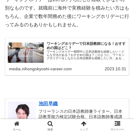
別なものです。就職前に海外で実務経験を積みたい方はも
ちろん、企業で数年間務めた後にワーキングホリデーに行
ってみるのもありかもしれません。
ワーキングホリデーで日本語教師になる！おすす
めの国はどこ？
ワーキングホリデー期間中に日本語教師を経験したい！ど
んな方法がある？おすすめの国は？このように、ワーキン
グホリデーをしながら日本語教師を経験したい方、あるい
は、ワーキングホリデー期間中に日本語教師の資格取得を
本気で考え...
media.nihongokyoshi-career.com
2023.10.31
池田早織
フリーランスの日本語教師兼ライター。日本
語教育能力検定試験合格、日本語教師養成講
座420時間修了。公的教育機関での常勤講師、
技能実習生向けの日本語会話動画作成など、
ホーム
検索
トップ
サイドバー
社会人や留学生、外国人児童・生徒への指導