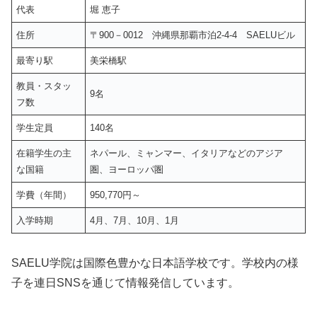
代表
堀 恵子
住所
〒900－0012 沖縄県那覇市泊2-4-4 SAELUビル
最寄り駅
美栄橋駅
教員・スタッ
9名
フ数
学生定員
140名
在籍学生の主
ネパール、ミャンマー、イタリアなどのアジア
な国籍
圏、ヨーロッパ圏
学費（年間）
950,770円～
入学時期
4月、7月、10月、1月
SAELU学院は国際色豊かな日本語学校です。学校内の様
子を連日SNSを通じて情報発信しています。