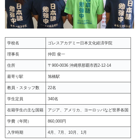
学校名
ゴレスアカデミー日本文化経済学院
理事長
仲田 俊一
住所
〒900-0036 沖縄県那覇市西2-12-14
最寄り駅
旭橋駅
教員・スタッフ数
22名
学生定員
340名
在籍学生の主な国籍
アジア、アメリカ、ヨーロッパなど世界各国
学費（年間）
860,000円
入学時期
4月、7月、10月、1月