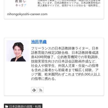
沖縄県内で募集している日本語教師・職員の求人情報を掲
載しています。日本語教師キャリアは、日本語教育特化の
求人募集サイトです。使用テキストが分かる・福利厚生が
良い・賞与あり・非公開の管理職求人など、さまざまな求
人情報を紹介します。
nihongokyoshi-career.com
池田早織
フリーランスの日本語教師兼ライター。日本
語教育能力検定試験合格、日本語教師養成講
座420時間修了。公的教育機関での常勤講師、
技能実習生向けの日本語会話動画作成など、
社会人や留学生、外国人児童・生徒への指導
を含め上級者から初級者まで幅広く経験。ア
ジア圏、欧米圏問わずこれまで約5,000人以上
の指導に携わる。
日本語教師の就職・転職