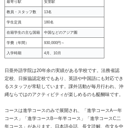
最寄り駅
安里駅
教員・スタッフ数
13名
学生定員
180名
在籍学生の主な国籍
中国などのアジア圏
学費（年間）
930,000円～
入学時期
4月、10月
日亜外語学院は20年余の実績がある学校です。法務省認
定校、日振協認定校でもあり、英語や中国語にも対応でき
るスタッフが常駐しています。課外活動が毎月行われ、沖
縄ならではのアクティビティが楽しめるのも醍醐味です。
コースは進学コースのみで展開され、「進学コースA一年
コース」「進学コースB一年半コース」「進学コースC二
年コース」があります。日本語会話、長文読解、作文を中