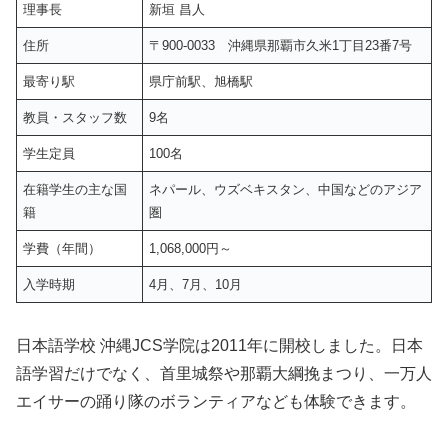
理事長
新垣 昌人
住所
〒900-0033 沖縄県那覇市久米1丁目23番7号
最寄り駅
県庁前駅、旭橋駅
教員・スタッフ数
9名
学生定員
100名
在籍学生の主な国
ネパール、ウズベキスタン、中国などのアジア
籍
圏
学費（年間）
1,068,000円～
入学時期
4月、7月、10月
日本語学校 沖縄JCS学院は2011年に開校しました。日本
語学習だけでなく、首里城祭や那覇大綱挽まつり、一万人
エイサーの踊り隊のボランティアなども体験できます。