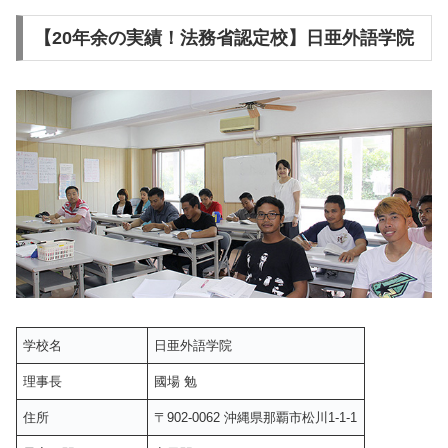
【20年余の実績！法務省認定校】日亜外語学院
学校名
日亜外語学院
理事長
國場 勉
住所
〒902-0062 沖縄県那覇市松川1-1-1