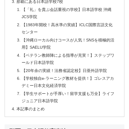
那覇にある日本語学校7校
【「礼」を貴ぶ会話重視の学校】日本語学校 沖縄
JCS学院
【1983年開校！高水準の実績】ICLC国際言語文化
センター
【沖縄ローカル向けコースが人気！SNSを積極的活
用】SAELU学院
【ベテラン教師陣による指導が充実！】ステップワ
ールド日本語学院
【20年余の実績！法務省認定校】日亜外語学院
【学校独自e-ラーニング教材を提供！】ゴレスアカ
デミー日本文化経済学院
【学生サポートが手厚い！留学支援も万全】ライフ
ジュニア日本語学院
本記事のまとめ