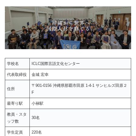
学校名
ICLC国際言語文化センター
代表取締役
金城 宏幸
〒901-0156 沖縄県那覇市田原 1-4-1 サンヒルズ田原２
住所
F
最寄り駅
小禄駅
教員・スタ
30名
ッフ数
学生定員
220名