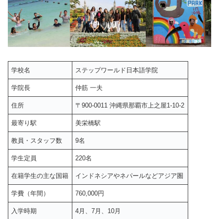
学校名
ステップワールド日本語学院
学院長
仲筋 一夫
住所
〒900-0011 沖縄県那覇市上之屋1-10-2
最寄り駅
美栄橋駅
教員・スタッフ数
9名
学生定員
220名
在籍学生の主な国籍
インドネシアやネパールなどアジア圏
学費（年間）
760,000円
入学時期
4月、7月、10月