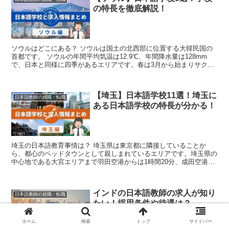
の特長を徹底解説！
ソウルはどこにある？ ソウルは国土の北西部に位置する大韓民国の
首都です。 ソウルの年間平均気温は12.9℃、年間降水量は128mm
で、日本と同様に四季があるエリアです。春は3月から始まりサクラ
やツツジなどが街中に咲き誇...
【埼玉】日本語学校11選！埼玉に
日本語教師の就職・転職
ある日本語学校の特長が分かる！
埼玉の日本語教育事情は？ 埼玉県は東京都に隣接していることか
ら、都心のベッドタウンとして親しまれているエリアです。埼玉県の
中心地である大宮エリアまで羽田空港からは1時間20分、成田空港か
ら1時間40分であることからも交通至便...
インドの日本語教師の求人が知り
日本語教師の就職・転職
たい！採用条件や待遇は？
ホーム
検索
トップ
サイドバー